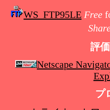
WS_FTP95LE
Free
f
Shar
評
Netscape Navigato
Expl
プ