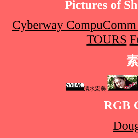
Pictures of S
Cyberway CompuComm Co
TOURS
F
清水宏美
RGB C
Doug