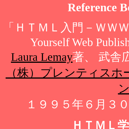
Reference 
「ＨＴＭＬ入門－ＷＷＷペ
Yourself Web Publis
Laura Lemay
著、 武舎
（株）プレンティスホ
１９９５年６月３
ＨＴＭＬ