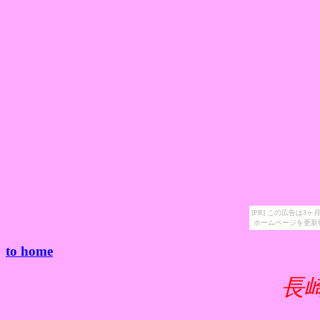
[PR] この広告は
ホームページを更新
to home
長