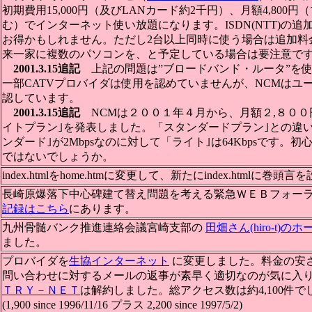
初期費用15,000円（及びLANカード約2千円）、月額4,800
む）でインターネット使い放題になります。ISDN(NTT)の
お得かもしれません。ただし2台以上同時に使う場合は追加料
来一家に複数のパソコンを、と予定している場合は要注意で
2001.3.15追記
上記の問題は”ブロードバンド・ルータ”を
一部CATVプロバイダは使用を認めていませんが、NCMはユ
認しています。
2001.3.15追記
NCMは２００１年４月から、月額２,８００
イトプラン｣を発表しました。「スタンダードプラン｣との違
ンダード｣が2Mbpsなのに対して「ライト｣は64Kbpsです。
ではないでしょうか。
index.htmlをhome.htmに変更して、新たにindex.htmlに巻
長崎原爆落下中心碑建て替え問題を考える緊急ＷＥＢフォー
記録はこちら
にあります。
九州骨髄バンク推進連絡会議宮崎支部の
田畑さん(hiro-t)の
ました。
プロバイダを
生協インターネット
に変更しました。料金の安
問い合わせに対するメールの返事が素早く適切なのが気に入
ＴＲＹ－ＮＥＴ
は解約しました。総アクセス数は約4,100件で
(1,900 since 1996/11/16 プラス 2,200 since 1997/5/2)