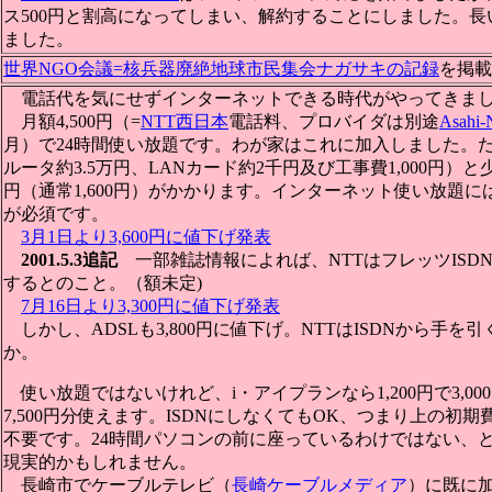
ス500円と割高になってしまい、解約することにしました。
ました。
世界NGO会議=核兵器廃絶地球市民集会ナガサキの記録
を掲載
電話代を気にせずインターネットできる時代がやってきま
月額4,500円（=
NTT西日本
電話料、プロバイダは別途
Asahi-
月）で24時間使い放題です。わが家はこれに加入しました。た
ルータ約3.5万円、LANカード約2千円及び工事費1,000円）と少
円（通常1,600円）がかかります。インターネット使い放題には
が必須です。
3月1日より3,600円に値下げ発表
2001.5.3追記
一部雑誌情報によれば、NTTはフレッツISD
するとのこと。（額未定)
7月16日より3,300円に値下げ発表
しかし、ADSLも3,800円に値下げ。NTTはISDNから手を
か。
使い放題ではないけれど、i・アイプランなら1,200円で3,000
7,500円分使えます。ISDNにしなくてもOK、つまり上の初
不要です。24時間パソコンの前に座っているわけではない、
現実的かもしれません。
長崎市でケーブルテレビ（
長崎ケーブルメディア
）に既に