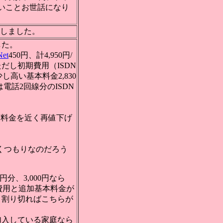
長いことお世話になり
しました。
した。
Net
450円、計4,950円/
だし初期費用（ISDN
し高い基本料金2,830
電話2回線分のISDN
N料金を近く再値下げ
引くつもりなのだろう
円分、3,000円なら
期費用と追加基本料金が
と割り切ればこちらが
加入している家庭なら