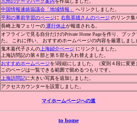
九州のテーマパーク案内
を作成しました。
中国情報連絡協議会「地域情報」
へリンクしました。
平和の事前学習のページ
に
右島英雄さんのページ
のリンク集
長崎上海フェリーの
運行休止
が報道される。
オフラインで見る自分だけのPrivate Home Pageを作り、
た。 これに伴い、 おすすめホームページの内容を厳選しま
鬼木嘉代子さんの
上海紹介ページ
にリンクしました。
上海訪問記の第４部と第５部を入れ替えました。
おすすめホームページ
を5段組にしました。（変則４段に変更
このページは一覧できる範囲で留めるつもりです。
上海訪問記
に大きい写真を追加しました。
アクセスカウンターを設置しました。
マイホームページへの道
to home