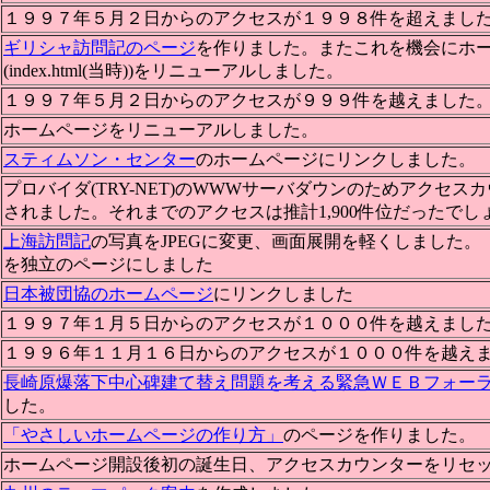
１９９７年５月２日からのアクセスが１９９８件を超えまし
ギリシャ訪問記のページ
を作りました。またこれを機会にホ
(index.html(当時))をリニューアルしました。
１９９７年５月２日からのアクセスが９９９件を越えました
ホームページをリニューアルしました。
スティムソン・センター
のホームページにリンクしました。
プロバイダ(TRY-NET)のWWWサーバダウンのためアクセス
されました。それまでのアクセスは推計1,900件位だったでし
上海訪問記
の写真をJPEGに変更、画面展開を軽くしました。
を独立のページにしました
日本被団協のホームページ
にリンクしました
１９９７年１月５日からのアクセスが１０００件を越えまし
１９９６年１１月１６日からのアクセスが１０００件を越え
長崎原爆落下中心碑建て替え問題を考える緊急ＷＥＢフォー
した。
「やさしいホームページの作り方」
のページを作りました。
ホームページ開設後初の誕生日、アクセスカウンターをリセ