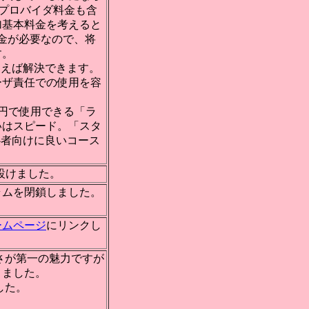
円（プロバイダ料金も含
追加基本料金を考えると
金が必要なので、将
す。
使えば解決できます。
ーザ責任での使用を容
円で使用できる「ラ
いはスピード。「スタ
初心者向けに良いコース
頭言を設けました。
ラムを閉鎖しました。
ホームページ
にリンクし
さが第一の魅力ですが
りました。
した。