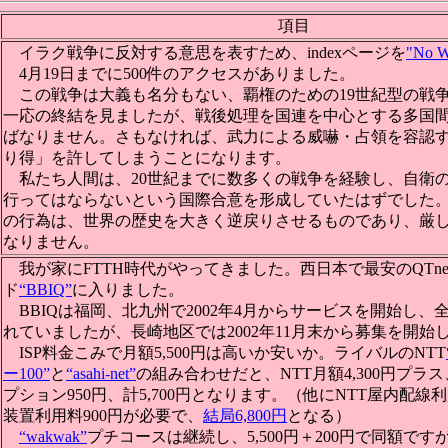
項目
イラク戦争に反対する意思を表すため、indexページを
"No 
4月19日までに500件のアクセスがありました。
この戦争は大義も名分もない、覇権のための19世紀型の戦
一応の終結を見ましたが、戦後処理を国連を中心とする多国
ばなりません。さもなければ、武力による威嚇・占領を容認
り得」を許してしまうことになります。
私たち人間は、20世紀までに数多くの戦争を経験し、自衛
行ってはならないという国際合意を形成していたはずでした
の行為は、世界の歴史を大きく逆戻りさせるものであり、厳
なりません。
我が家にFTTH時代がやってきました。西日本で最安のQTne
ド
“BBIQ”
に入りました。
BBIQは福岡、北九州で2002年4月からサービスを開始し、
れていましたが、長崎地区では2002年11月末から募集を開始
ISP料金こみで月額5,500円は高いか安いか。ライバルのNTT
ー100”
と
“asahi-net”
の組み合わせだと、NTT月額4,300円プラス、
プション950円、計5,700円となります。（他にNTT屋内配線
装置利用料900円が必要で、
結局6,800円
となる）
“wakwak”
プチコースは継続し、5,500円＋200円で同額で