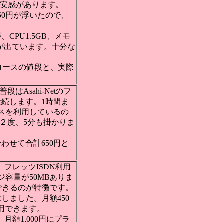
格安感があります。
＋450円が浮いたので、
PU1.5GB、メモ
bpsが出ています。十分な
psコースの値段と、実際
Asahi-Netのフ
続します。1時間ま
ラスを利用しているの
～２度、5分も掛かりま
と合わせて合計650円と
フレッツISDN利用
ジ容量が50MBありま
できるのが特徴です。
にしました。月額450
用できます。
月額1,000円にプラ