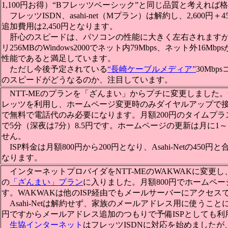
1,100円お得）“Bフレッツベーシック”と同じ品質と考えれば
フレッツISDN、asahi-net（Mプラン）は解約し、2,600円
追加費用は2,450円となります。
肝心のスピードは、パソコンの性能に大きく左右されますが、C
リ256MBのWindows2000でネット内79Mbps、ネット外16M
性能であると満足しています。
ただし今後予定されている
“長崎ケーブルメディア”
30Mb
のスピードがどうなるのか、注目しています。
NTT-MEのプランを「ざんまい」からプチに変更しました。普段は
レッツを利用し、ホームページ変更時のみダイヤルアップで接
で無料で電話代のみ必要になります。月額200円のタイムプ
で5分（深夜は7分）8.5円です。ホームページの更新は月に1
せん。
ISP料金は月額800円から200円となり、Asahi-Netの450円
なります。
インターネットプロバイダをNTT-MEのWAKWAKに変更し、
の
「ざんまい」プラン
に入りました。月額800円でホームペー
す。WAKWAKは他のISP経由でもメールサーバーにアクセス
Asahi-Netは解約せず、家族のメールアドレス用に使うこと
円ですからメールアドレス追加のつもりで予備ISPとしても利
生協インターネット
はフレッツISDNに対応を始めましたが、