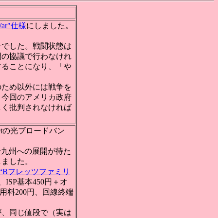
War"仕様
にしました。
争でした。戦闘状態は
間の協議で行わなけれ
することになり、「や
のため以外には戦争を
。今回のアメリカ政府
しく批判されなければ
tの光ブロードバン
全九州への展開が待た
しました。
“Bフレッツファミリ
ISP基本450円＋オ
利用料200円、回線終端
すが、同じ値段で（実は